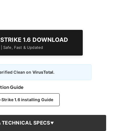
-STRIKE 1.6 DOWNLOAD
er | Safe, Fast & Updated
rified Clean on
VirusTotal.
ation Guide
trike 1.6 installing Guide
& TECHNICAL SPECS